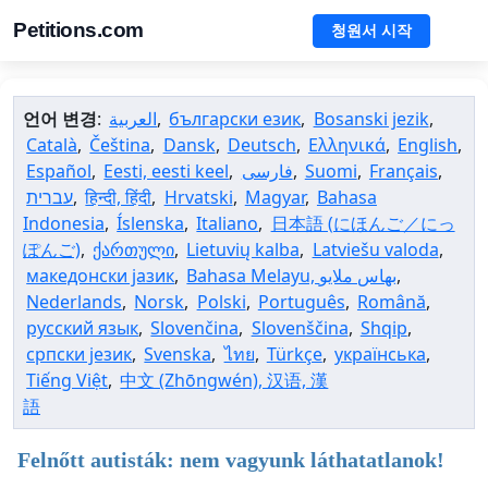
Petitions.com
청원서 시작
언어 변경
:
العربية
,
български език
,
Bosanski jezik
,
Català
,
Čeština
,
Dansk
,
Deutsch
,
Ελληνικά
,
English
,
Español
,
Eesti, eesti keel
,
فارسی
,
Suomi
,
Français
,
עברית
,
हिन्दी, हिंदी
,
Hrvatski
,
Magyar
,
Bahasa
Indonesia
,
Íslenska
,
Italiano
,
日本語 (にほんご／にっ
ぽんご)
,
ქართული
,
Lietuvių kalba
,
Latviešu valoda
,
македонски јазик
,
,
Nederlands
,
Norsk
,
Polski
,
Português
,
Română
,
русский язык
,
Slovenčina
,
Slovenščina
,
Shqip
,
српски језик
,
Svenska
,
ไทย
,
Türkçe
,
українська
,
Tiếng Việt
,
中文 (Zhōngwén), 汉语, 漢
語
Felnőtt autisták: nem vagyunk láthatatlanok!